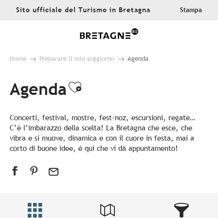
Aller
Sito ufficiale del Turismo in Bretagna
Stampa
au
contenu
principal
Home
Preparare il mio soggiorno
Agenda
Agenda
Ajouter aux favoris
Concerti, festival, mostre, fest-noz, escursioni, regate…
C’è l’imbarazzo della scelta! La Bretagna che esce, che
vibra e si muove, dinamica e con il cuore in festa, mai a
corto di buone idee, è qui che vi dà appuntamento!