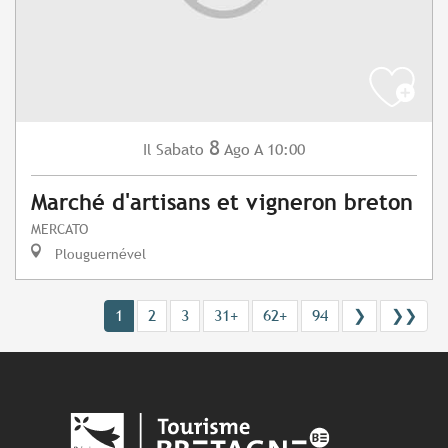
8
Sabato
Ago
A 10:00
Il
Marché d'artisans et vigneron breton
MERCATO
Plouguernével
1
2
3
31+
62+
94
❯
❯❯