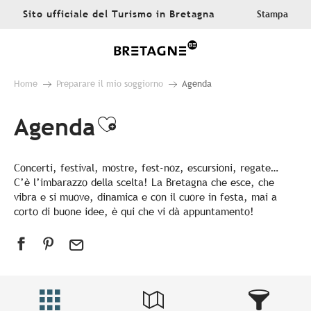
Aller
Sito ufficiale del Turismo in Bretagna
Stampa
au
contenu
principal
Home
Preparare il mio soggiorno
Agenda
Agenda
Ajouter aux favoris
Concerti, festival, mostre, fest-noz, escursioni, regate…
C’è l’imbarazzo della scelta! La Bretagna che esce, che
vibra e si muove, dinamica e con il cuore in festa, mai a
corto di buone idee, è qui che vi dà appuntamento!