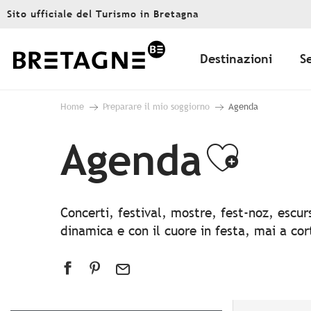
Aller
Sito ufficiale del Turismo in Bretagna
au
contenu
principal
Destinazioni
S
Home
Preparare il mio soggiorno
Agenda
Agenda
Ajout
Concerti, festival, mostre, fest-noz, escu
dinamica e con il cuore in festa, mai a co