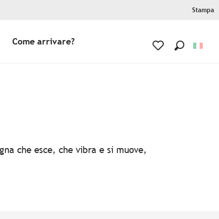
Stampa
Come arrivare?
Ricerca
Voir les favoris
agna che esce, che vibra e si muove,