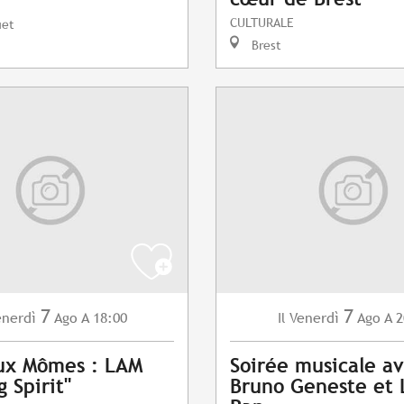
CULTURALE
uet
Brest
7
7
enerdì
Ago
A 18:00
Venerdì
Ago
A 2
Il
ux Mômes : LAM
Soirée musicale a
 Spirit"
Bruno Geneste et 