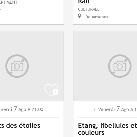
Ran
ERTIMENTI
CULTURALE
c
Douarnenez
7
7
enerdì
Ago
A 21:00
Venerdì
Ago
A 1
Il
s des étoiles
Etang, libellules e
couleurs