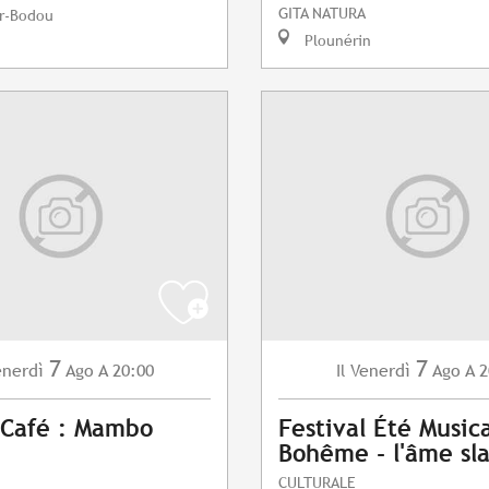
GITA NATURA
r-Bodou
Plounérin
7
7
enerdì
Ago
A 20:00
Venerdì
Ago
A 2
Il
 Café : Mambo
Festival Été Musica
Bohême - l'âme sl
CULTURALE