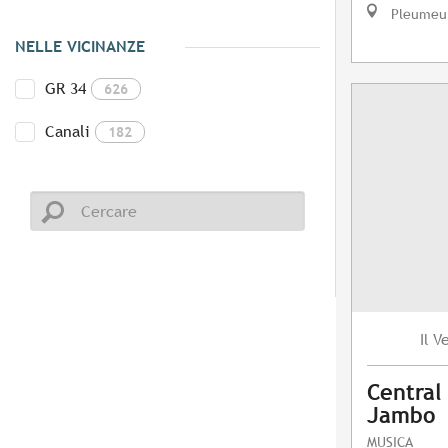
Pleumeu
NELLE VICINANZE
GR 34
626
Canali
182
V
Il
Central
Jambo
MUSICA