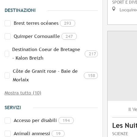
SPORT E DIV
Locquire
DESTINAZIONI
Brest terres océanes
293
Quimper Cornouaille
247
Destination Coeur de Bretagne
217
- Kalon Breizh
Côte de Granit rose - Baie de
158
Morlaix
Mostra tutto (10)
SERVIZI
V
Il
Accesso per disabili
194
Les Nuit
Animali ammessi
19
SCIENZE