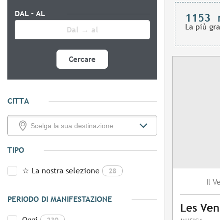
DAL - AL
1153
La più gr
Cercare
CITTÀ
TIPO
☆ La nostra selezione
28
V
Il
PERIODO DI MANIFESTAZIONE
Les Ven
Oggi
230