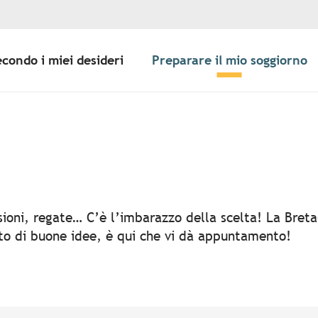
econdo i miei desideri
Preparare il mio soggiorno
er aux favoris
rsioni, regate… C’è l’imbarazzo della scelta! La Bret
rto di buone idee, è qui che vi dà appuntamento!