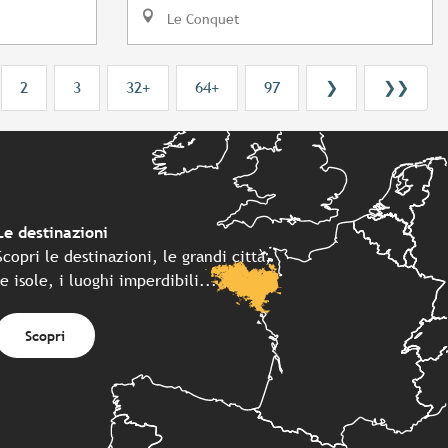
Le Conquet
2
3
32+
64+
97
❯
❯❯
Le destinazioni
Scopri le destinazioni, le grandi città,
le isole, i luoghi imperdibili...
Scopri