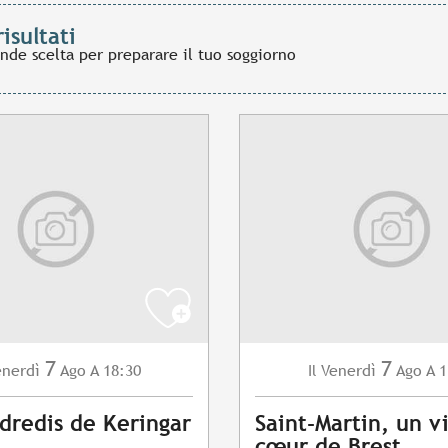
risultati
ande scelta per preparare il tuo soggiorno
7
7
enerdì
Ago
A 18:30
Venerdì
Ago
A 1
Il
dredis de Keringar
Saint-Martin, un vi
cœur de Brest