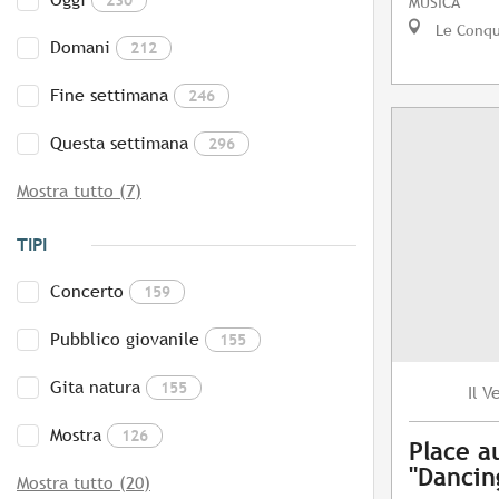
MUSICA
Le Conq
Domani
212
Fine settimana
246
Questa settimana
296
Mostra tutto (7)
TIPI
Concerto
159
Pubblico giovanile
155
Gita natura
155
V
Il
Mostra
126
Place a
"Dancing
Mostra tutto (20)