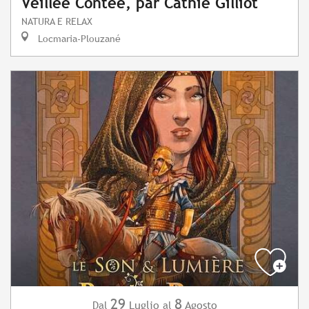
Veillée Contée, par Cathie Gilliot
NATURA E RELAX
Locmaria-Plouzané
29
8
Luglio
Agosto
Dal
al