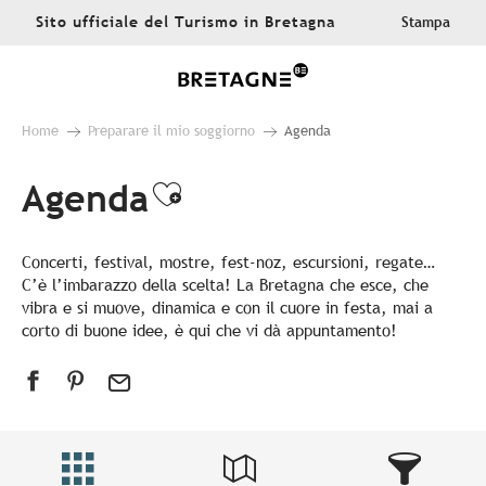
Aller
Sito ufficiale del Turismo in Bretagna
Stampa
au
contenu
principal
Home
Preparare il mio soggiorno
Agenda
Agenda
Ajouter aux favoris
Concerti, festival, mostre, fest-noz, escursioni, regate…
C’è l’imbarazzo della scelta! La Bretagna che esce, che
vibra e si muove, dinamica e con il cuore in festa, mai a
corto di buone idee, è qui che vi dà appuntamento!