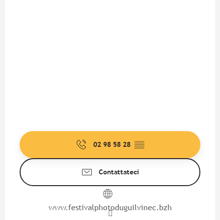
02 98 58 28
▒▒
Contattateci
www.festivalphotoduguilvinec.bzh