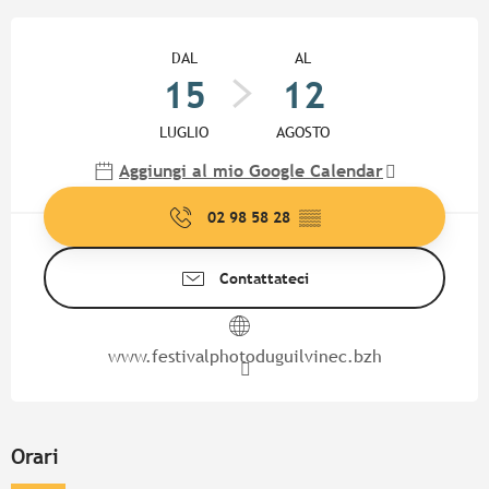
Orari e contatti
DAL
AL
15
12
LUGLIO
AGOSTO
Aggiungi al mio Google Calendar
02 98 58 28
▒▒
Contattateci
www.festivalphotoduguilvinec.bzh
Orari