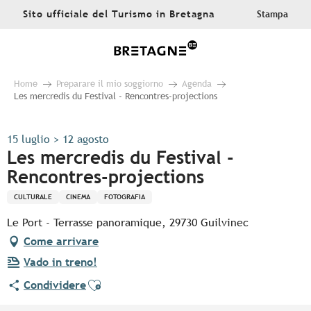
Aller
Sito ufficiale del Turismo in Bretagna
Stampa
au
contenu
principal
Home
Preparare il mio soggiorno
Agenda
Les mercredis du Festival - Rencontres-projections
15 luglio > 12 agosto
Les mercredis du Festival -
Rencontres-projections
CULTURALE
CINEMA
FOTOGRAFIA
Le Port - Terrasse panoramique, 29730 Guilvinec
Come arrivare
Vado in treno!
Ajouter aux favoris
Condividere