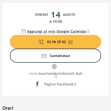
Orari e contatti
14
VENERDÌ
AGOSTO
A 10:00
Aggiungi al mio Google Calendar
02 96 29 02
▒▒
Contattateci
www.tourismekreizbreizh.bzh
Pagina Facebook
Orari