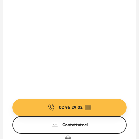
02 96 29 02
▒▒
Contattateci