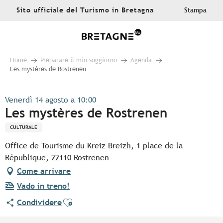
Aller
Sito ufficiale del Turismo in Bretagna
Stampa
au
contenu
principal
Home
Preparare il mio soggiorno
Agenda
Les mystères de Rostrenen
Venerdì 14 agosto a 10:00
Les mystères de Rostrenen
CULTURALE
Office de Tourisme du Kreiz Breizh, 1 place de la
République, 22110 Rostrenen
Come arrivare
Vado in treno!
Ajouter aux favoris
Condividere