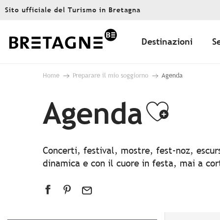
Aller
Sito ufficiale del Turismo in Bretagna
au
contenu
principal
Destinazioni
S
Home
Preparare il mio soggiorno
Agenda
Agenda
Ajout
Concerti, festival, mostre, fest-noz, escu
dinamica e con il cuore in festa, mai a co