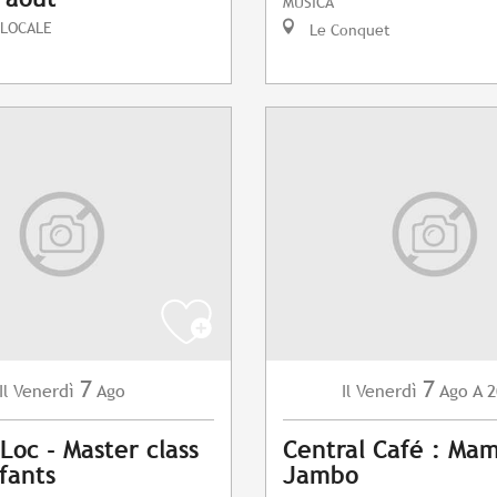
MUSICA
 LOCALE
Le Conquet
7
7
Venerdì
Ago
Venerdì
Ago
A 2
Il
Il
Loc - Master class
Central Café : Ma
fants
Jambo