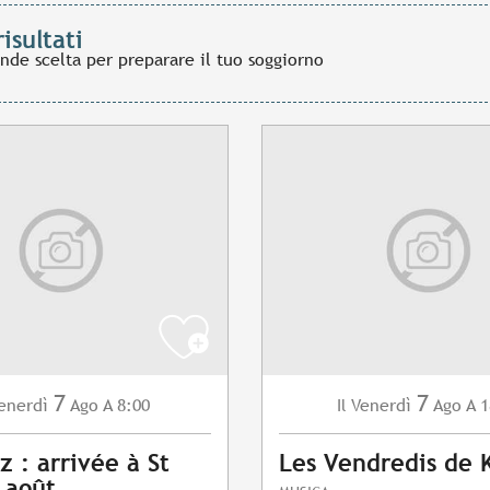
risultati
ande scelta per preparare il tuo soggiorno
7
7
enerdì
Ago
A 8:00
Venerdì
Ago
A 1
Il
z : arrivée à St
Les Vendredis de 
7 août