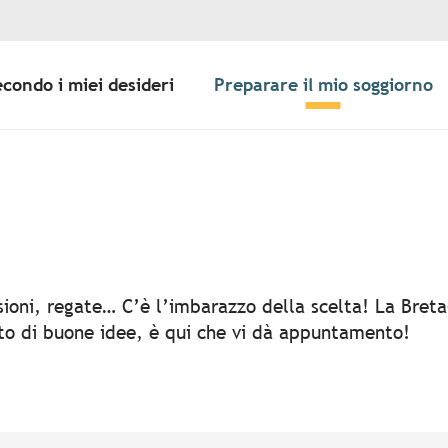
econdo i miei desideri
Preparare il mio soggiorno
er aux favoris
rsioni, regate… C’è l’imbarazzo della scelta! La Bret
rto di buone idee, è qui che vi dà appuntamento!