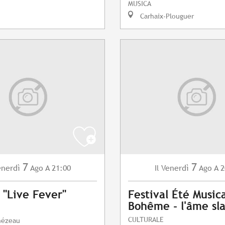
MUSICA
Carhaix-Plouguer
7
7
enerdì
Ago
A 21:00
Venerdì
Ago
A 2
Il
 "Live Fever"
Festival Été Musica
Bohême - l'âme sl
CULTURALE
mézeau