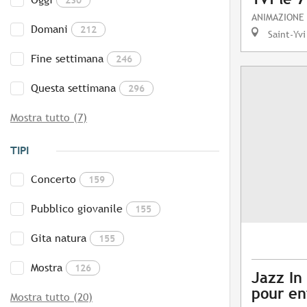
ANIMAZIONE
Domani
212
Saint-Yvi
Fine settimana
246
Questa settimana
296
Mostra tutto (7)
TIPI
Concerto
159
Pubblico giovanile
155
Gita natura
155
Mostra
126
Jazz In 
pour en
Mostra tutto (20)