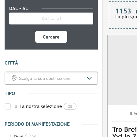
DAL - AL
1153
La più gr
Cercare
CITTÀ
TIPO
☆ La nostra selezione
28
V
Il
PERIODO DI MANIFESTAZIONE
Tro Brei
Yvi le 
Oggi
230