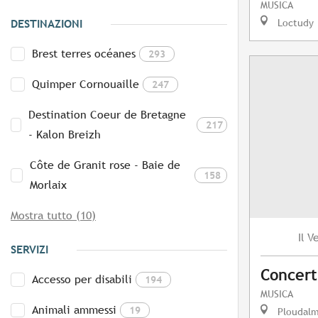
MUSICA
Loctudy
DESTINAZIONI
Brest terres océanes
293
Quimper Cornouaille
247
Destination Coeur de Bretagne
217
- Kalon Breizh
Côte de Granit rose - Baie de
158
Morlaix
Mostra tutto (10)
V
Il
SERVIZI
Concert
Accesso per disabili
194
MUSICA
Animali ammessi
19
Ploudal