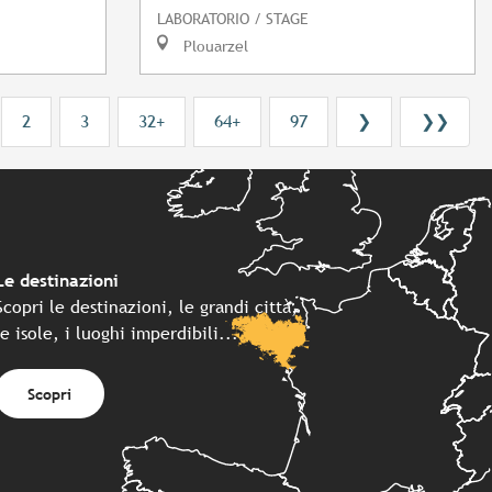
LABORATORIO / STAGE
Plouarzel
2
3
32+
64+
97
❯
❯❯
Le destinazioni
Scopri le destinazioni, le grandi città,
le isole, i luoghi imperdibili...
Scopri