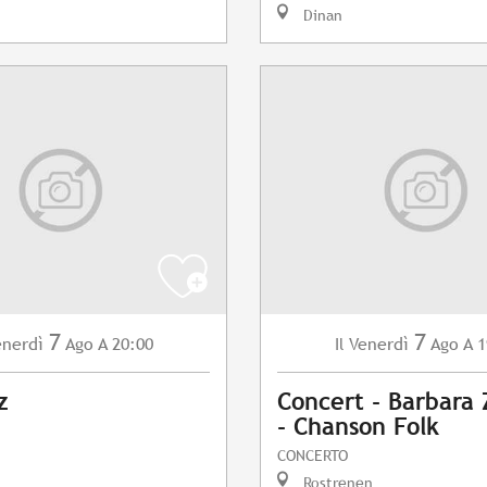
Dinan
7
7
enerdì
Ago
A 20:00
Venerdì
Ago
A 1
Il
z
Concert - Barbara
- Chanson Folk
CONCERTO
Rostrenen