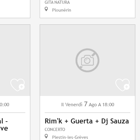
GITA NATURA
Plounérin
7
0:00
Venerdì
Ago
A 18:00
Il
l -
Rim'k + Guerta + Dj Sauza
ave
CONCERTO
Plestin-les-Grèves