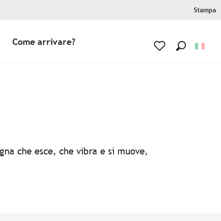
Stampa
Come arrivare?
Ricerca
Voir les favoris
agna che esce, che vibra e si muove,