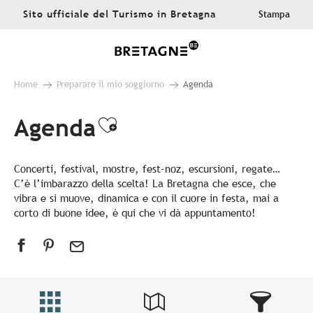
Aller
Sito ufficiale del Turismo in Bretagna
Stampa
au
contenu
principal
Home
Preparare il mio soggiorno
Agenda
Agenda
Ajouter aux favoris
Concerti, festival, mostre, fest-noz, escursioni, regate…
C’è l’imbarazzo della scelta! La Bretagna che esce, che
vibra e si muove, dinamica e con il cuore in festa, mai a
corto di buone idee, è qui che vi dà appuntamento!