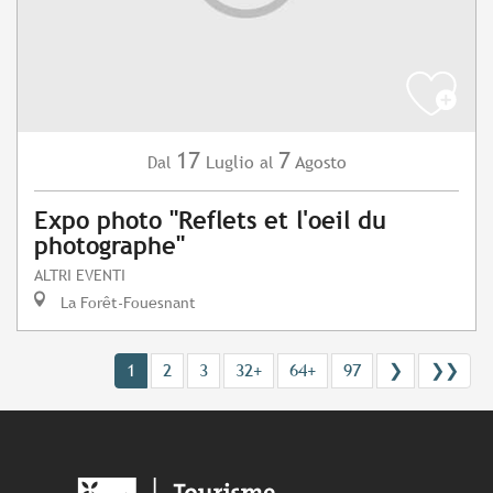
17
7
Luglio
Agosto
Dal
al
Expo photo "Reflets et l'oeil du
photographe"
ALTRI EVENTI
La Forêt-Fouesnant
1
2
3
32+
64+
97
❯
❯❯