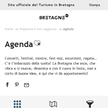
Aller
Sito ufficiale del Turismo in Bretagna
Stampa
au
contenu
principal
Home
Preparare il mio soggiorno
Agenda
Agenda
Ajouter aux favoris
Concerti, festival, mostre, fest-noz, escursioni, regate…
C’è l’imbarazzo della scelta! La Bretagna che esce, che
vibra e si muove, dinamica e con il cuore in festa, mai a
corto di buone idee, è qui che vi dà appuntamento!