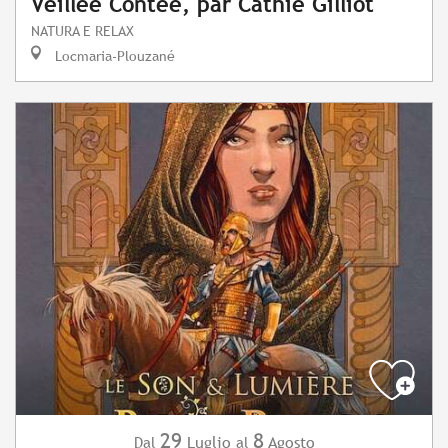
Veillée Contée, par Cathie Gilliot
NATURA E RELAX
Locmaria-Plouzané
29
8
Luglio
Agosto
Dal
al