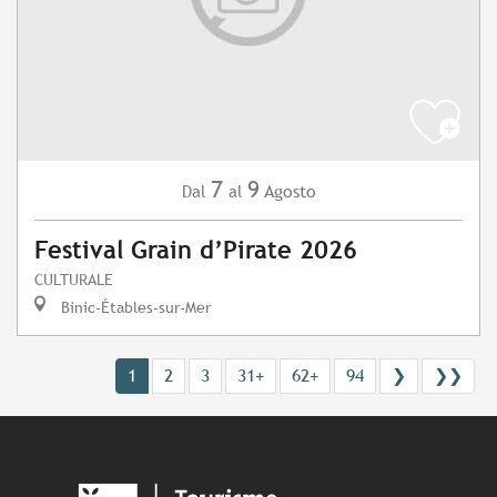
7
9
Agosto
Dal
al
Festival Grain d’Pirate 2026
CULTURALE
Binic-Étables-sur-Mer
1
2
3
31+
62+
94
❯
❯❯