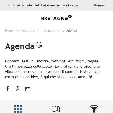
Aller
Sito ufficiale del Turismo in Bretagna
Stampa
au
contenu
principal
Home
Preparare il mio soggiorno
Agenda
Agenda
Ajouter aux favoris
Concerti, festival, mostre, fest-noz, escursioni, regate…
C’è l’imbarazzo della scelta! La Bretagna che esce, che
vibra e si muove, dinamica e con il cuore in festa, mai a
corto di buone idee, è qui che vi dà appuntamento!