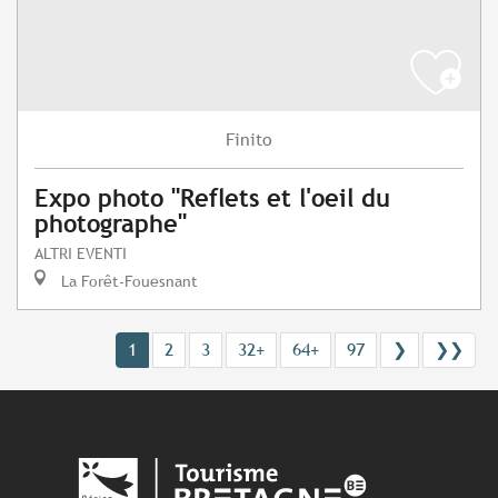
Finito
Expo photo "Reflets et l'oeil du
photographe"
ALTRI EVENTI
La Forêt-Fouesnant
1
2
3
32+
64+
97
❯
❯❯