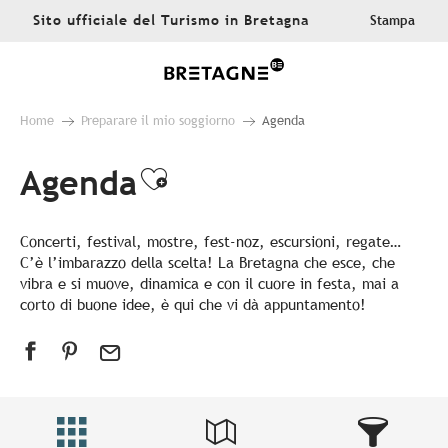
Aller
Sito ufficiale del Turismo in Bretagna
Stampa
au
contenu
principal
Home
Preparare il mio soggiorno
Agenda
Agenda
Ajouter aux favoris
Concerti, festival, mostre, fest-noz, escursioni, regate…
C’è l’imbarazzo della scelta! La Bretagna che esce, che
vibra e si muove, dinamica e con il cuore in festa, mai a
corto di buone idee, è qui che vi dà appuntamento!