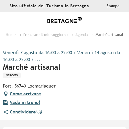
Aller
Sito ufficiale del Turismo in Bretagna
Stampa
au
contenu
principal
Home
Preparare il mio soggiorno
Agenda
Marché artisanal
Venerdì 7 agosto da 16:00 a 22:00 / Venerdì 14 agosto da
16:00 a 22:00 / ...
Marché artisanal
MERCATO
Port, 56740 Locmariaquer
Come arrivare
Vado in treno!
Ajouter aux favoris
Condividere