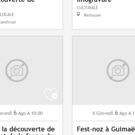
CULTURALE
 LOCALE
Kerlouan
Camfrout
6
6
ovedì
Ago
A 10:00
Giovedì
Ago
A 1
Il
à la découverte de
Fest-noz à Guimaë