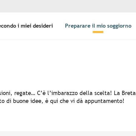
econdo i miei desideri
Preparare il mio soggiorno
er aux favoris
rsioni, regate… C’è l’imbarazzo della scelta! La Bret
rto di buone idee, è qui che vi dà appuntamento!