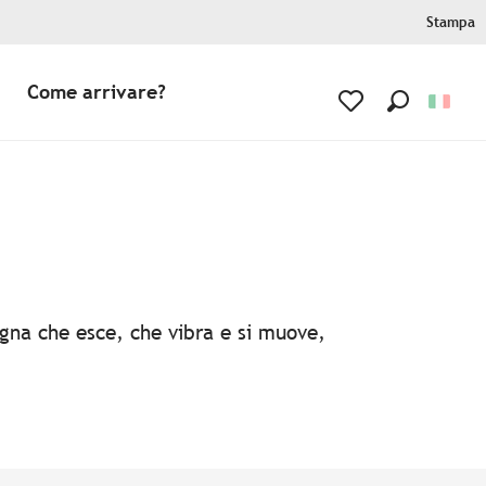
Stampa
Come arrivare?
Ricerca
Voir les favoris
agna che esce, che vibra e si muove,