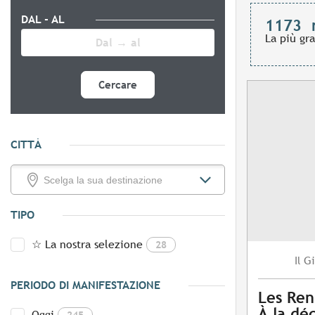
DAL - AL
1173
La più gr
Cercare
CITTÀ
TIPO
☆ La nostra selezione
28
Gi
Il
PERIODO DI MANIFESTAZIONE
Les Ren
À la dé
Oggi
245