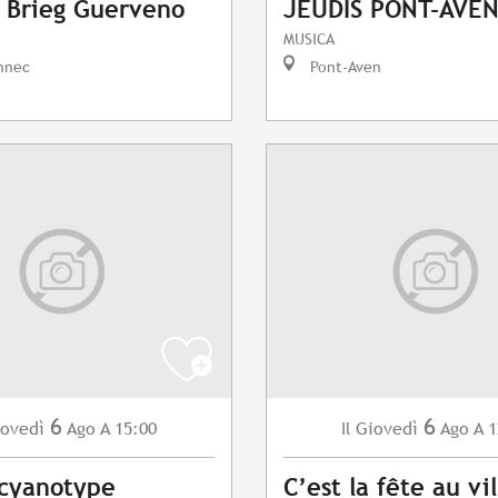
 Brieg Guerveno
JEUDIS PONT-AVEN
MUSICA
nnec
Pont-Aven
6
6
ovedì
Ago
A 15:00
Giovedì
Ago
A 1
Il
 cyanotype
C’est la fête au vi