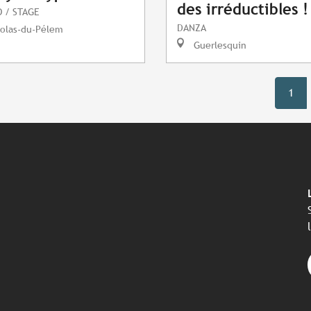
des irréductibles !
 / STAGE
DANZA
colas-du-Pélem
Guerlesquin
1