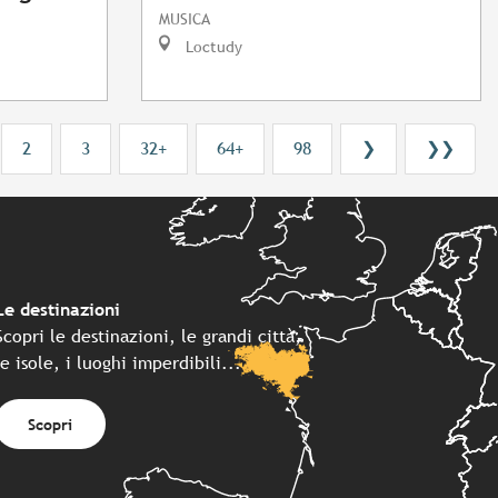
MUSICA
Loctudy
2
3
32+
64+
98
❯
❯❯
Le destinazioni
Scopri le destinazioni, le grandi città,
le isole, i luoghi imperdibili...
Scopri