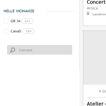
Concert
MUSICA
NELLE VICINANZE
Landéve
GR 34
641
Canali
184
Gi
Il
Atelier