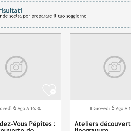
risultati
ande scelta per preparare il tuo soggiorno
6
6
ovedì
Ago
A 16:30
Giovedì
Ago
A 1
Il
dez-Vous Pépites :
Ateliers découver
couverte de
linogravure