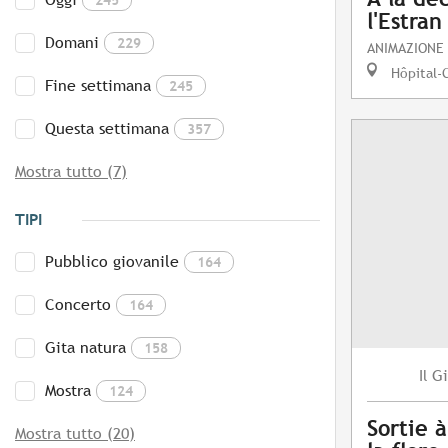
l'Estran
Domani
229
ANIMAZIONE
Hôpital-
Fine settimana
245
Questa settimana
357
Mostra tutto (7)
TIPI
Pubblico giovanile
164
Concerto
164
Gita natura
158
Gi
Il
Mostra
124
Sortie 
Mostra tutto (20)