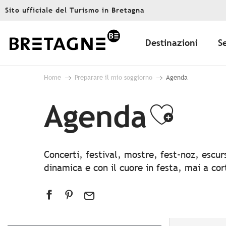
Aller
Sito ufficiale del Turismo in Bretagna
au
contenu
principal
Destinazioni
S
Home
Preparare il mio soggiorno
Agenda
Agenda
Ajout
Concerti, festival, mostre, fest-noz, escu
dinamica e con il cuore in festa, mai a co