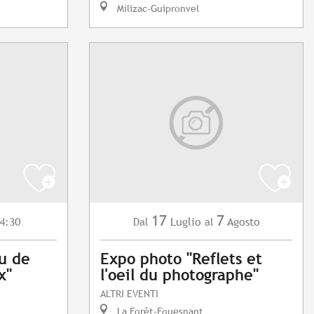
Milizac-Guipronvel
17
7
4:30
Luglio
Agosto
Dal
al
eu de
Expo photo "Reflets et
x"
l'oeil du photographe"
ALTRI EVENTI
La Forêt-Fouesnant