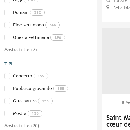
CULTURALE
Belle-Isl
Domani
212
Fine settimana
246
Questa settimana
296
Mostra tutto (7)
TIPI
Concerto
159
Pubblico giovanile
155
Gita natura
155
V
Il
Mostra
126
Saint-M
cœur de
Mostra tutto (20)