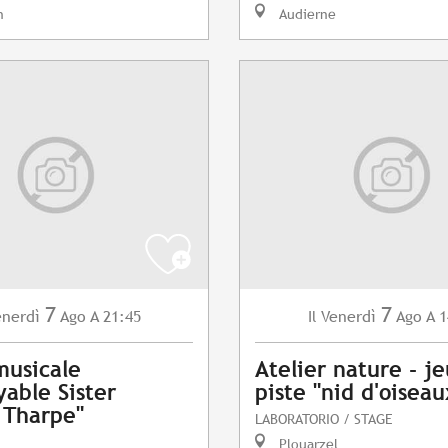
n
Audierne
7
7
enerdì
Ago
A 21:45
Venerdì
Ago
A 1
Il
musicale
Atelier nature - j
yable Sister
piste "nid d'oiseau
 Tharpe"
LABORATORIO / STAGE
Plouarzel