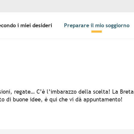
econdo i miei desideri
Preparare il mio soggiorno
er aux favoris
rsioni, regate… C’è l’imbarazzo della scelta! La Bret
rto di buone idee, è qui che vi dà appuntamento!