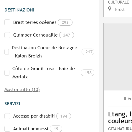
CULTURALE
Brest
DESTINAZIONI
Brest terres océanes
293
Quimper Cornouaille
247
Destination Coeur de Bretagne
217
- Kalon Breizh
Côte de Granit rose - Baie de
158
Morlaix
Mostra tutto (10)
V
Il
SERVIZI
Etang, l
Accesso per disabili
194
couleur
Animali ammessi
19
GITA NATURA