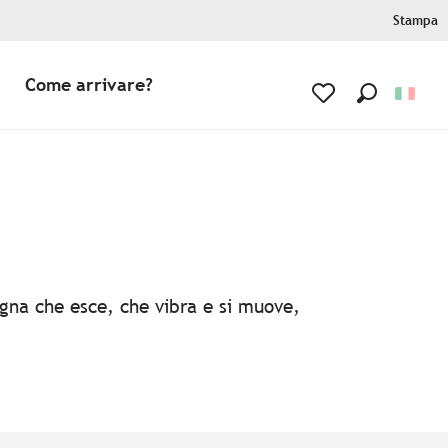
Stampa
Come arrivare?
Ricerca
Voir les favoris
agna che esce, che vibra e si muove,