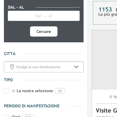
DAL - AL
1153
La più gr
Cercare
CITTÀ
TIPO
☆ La nostra selezione
28
V
Il
PERIODO DI MANIFESTAZIONE
Visite 
Oggi
230