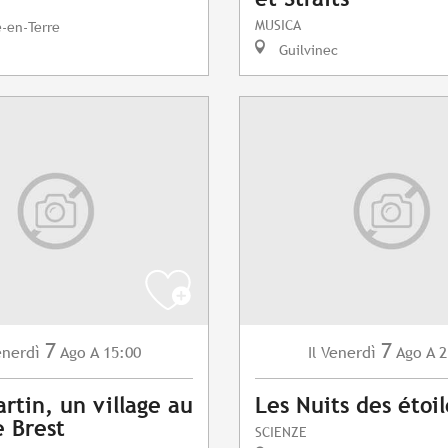
MUSICA
e-en-Terre
Guilvinec
7
7
enerdì
Ago
A 15:00
Venerdì
Ago
A 2
Il
artin, un village au
Les Nuits des étoil
 Brest
SCIENZE