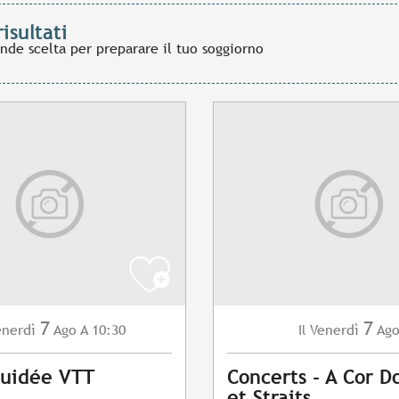
risultati
ande scelta per preparare il tuo soggiorno
7
7
enerdì
Ago
A 10:30
Venerdì
Ag
Il
Guidée VTT
Concerts - A Cor Do
et Straits