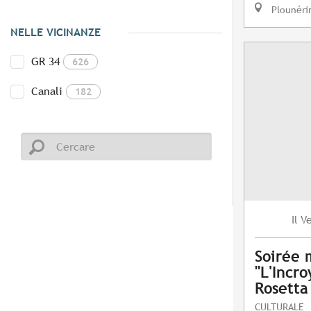
Plounéri
NELLE VICINANZE
GR 34
626
Canali
182
V
Il
Soirée 
"L'Incro
Rosetta
CULTURALE