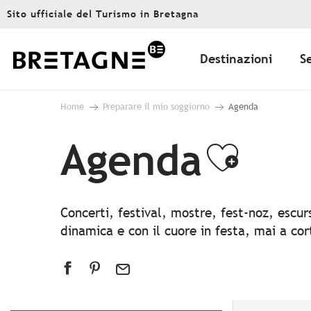
Aller
Sito ufficiale del Turismo in Bretagna
au
contenu
principal
Destinazioni
S
Home
Preparare il mio soggiorno
Agenda
Agenda
Ajout
Concerti, festival, mostre, fest-noz, escu
dinamica e con il cuore in festa, mai a co