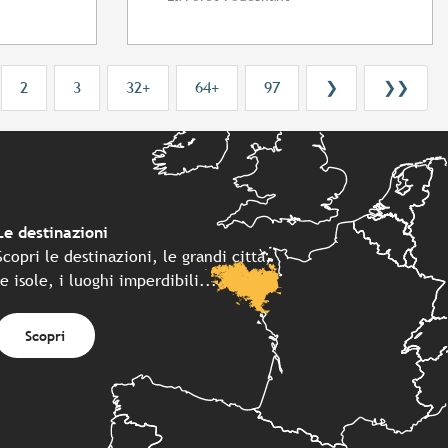
2
3
32+
64+
97
❯
❯❯
Le destinazioni
Scopri le destinazioni, le grandi città,
le isole, i luoghi imperdibili...
Scopri