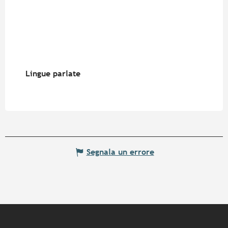
Lingue parlate
Lingue parlate
Segnala un errore