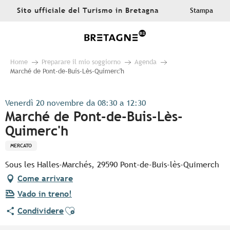
Aller
Sito ufficiale del Turismo in Bretagna
Stampa
au
contenu
principal
Home
Preparare il mio soggiorno
Agenda
Marché de Pont-de-Buis-Lès-Quimerc'h
Venerdì 20 novembre da 08:30 a 12:30
Marché de Pont-de-Buis-Lès-
Quimerc'h
MERCATO
Sous les Halles-Marchés, 29590 Pont-de-Buis-lès-Quimerch
Come arrivare
Vado in treno!
Ajouter aux favoris
Condividere