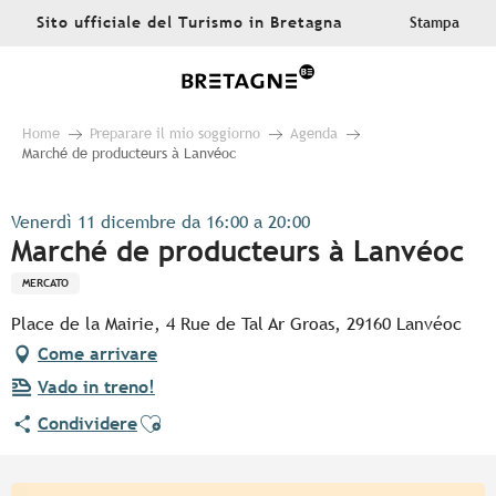
Aller
Sito ufficiale del Turismo in Bretagna
Stampa
au
contenu
principal
Home
Preparare il mio soggiorno
Agenda
Marché de producteurs à Lanvéoc
Venerdì 11 dicembre da 16:00 a 20:00
Marché de producteurs à Lanvéoc
MERCATO
Place de la Mairie, 4 Rue de Tal Ar Groas, 29160 Lanvéoc
Come arrivare
Vado in treno!
Ajouter aux favoris
Condividere