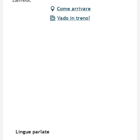
Lanvéoc
Come arrivare
Vado in treno!
Lingue parlate
Lingue parlate