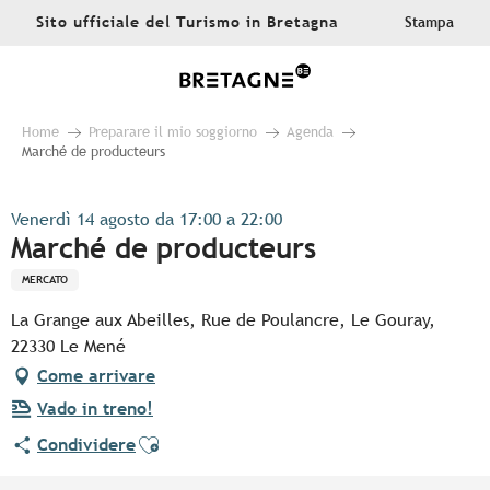
Aller
Sito ufficiale del Turismo in Bretagna
Stampa
au
contenu
principal
Home
Preparare il mio soggiorno
Agenda
Marché de producteurs
Venerdì 14 agosto da 17:00 a 22:00
Marché de producteurs
MERCATO
La Grange aux Abeilles, Rue de Poulancre, Le Gouray,
22330 Le Mené
Come arrivare
Vado in treno!
Ajouter aux favoris
Condividere