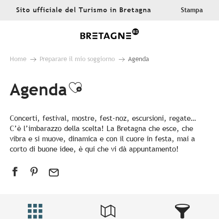
Aller
Sito ufficiale del Turismo in Bretagna
Stampa
au
contenu
principal
Home
Preparare il mio soggiorno
Agenda
Agenda
Ajouter aux favoris
Concerti, festival, mostre, fest-noz, escursioni, regate…
C’è l’imbarazzo della scelta! La Bretagna che esce, che
vibra e si muove, dinamica e con il cuore in festa, mai a
corto di buone idee, è qui che vi dà appuntamento!