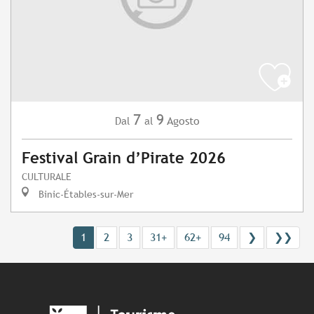
7
9
Agosto
Dal
al
Festival Grain d’Pirate 2026
CULTURALE
Binic-Étables-sur-Mer
1
2
3
31+
62+
94
❯
❯❯