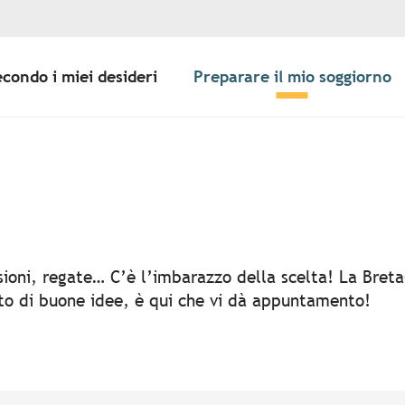
econdo i miei desideri
Preparare il mio soggiorno
er aux favoris
rsioni, regate… C’è l’imbarazzo della scelta! La Bret
rto di buone idee, è qui che vi dà appuntamento!