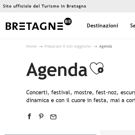
Aller
Sito ufficiale del Turismo in Bretagna
au
contenu
principal
Destinazioni
S
Home
Preparare il mio soggiorno
Agenda
Agenda
Ajout
Concerti, festival, mostre, fest-noz, escu
dinamica e con il cuore in festa, mai a co