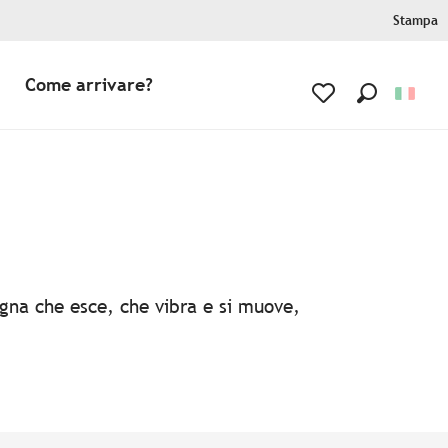
Stampa
Come arrivare?
Ricerca
Voir les favoris
agna che esce, che vibra e si muove,