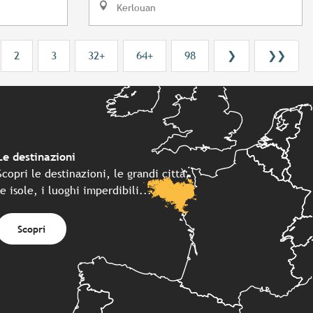
Kerlouan
2
3
32+
64+
98
❯
❯❯
Le destinazioni
Scopri le destinazioni, le grandi città,
le isole, i luoghi imperdibili...
Scopri