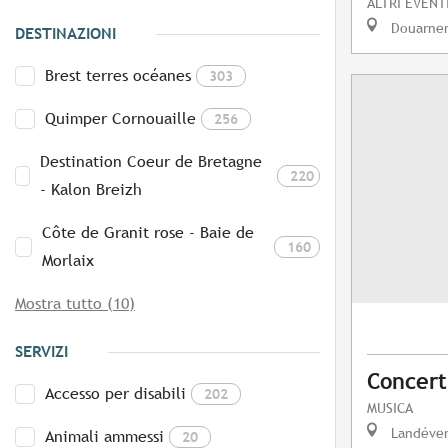
ALTRI EVENT
Douarne
DESTINAZIONI
Brest terres océanes
303
Quimper Cornouaille
256
Destination Coeur de Bretagne
220
- Kalon Breizh
Côte de Granit rose - Baie de
160
Morlaix
Mostra tutto (10)
SERVIZI
Concert
Accesso per disabili
202
MUSICA
Landéve
Animali ammessi
20