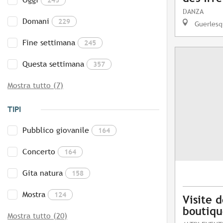
DANZA
Domani
229
Guerlesq
Fine settimana
245
Questa settimana
357
Mostra tutto (7)
TIPI
Pubblico giovanile
164
Concerto
164
Gita natura
158
Mostra
124
Visite d
boutiqu
Mostra tutto (20)