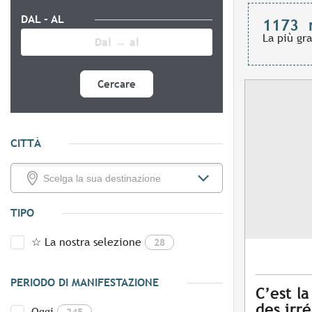
DAL - AL
1173
La più gr
Cercare
CITTÀ
TIPO
☆ La nostra selezione
28
PERIODO DI MANIFESTAZIONE
C’est la
des irré
Oggi
245