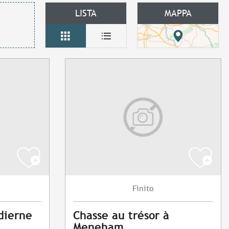
LISTA
MAPPA
Finito
dierne
Chasse au trésor à
Meneham