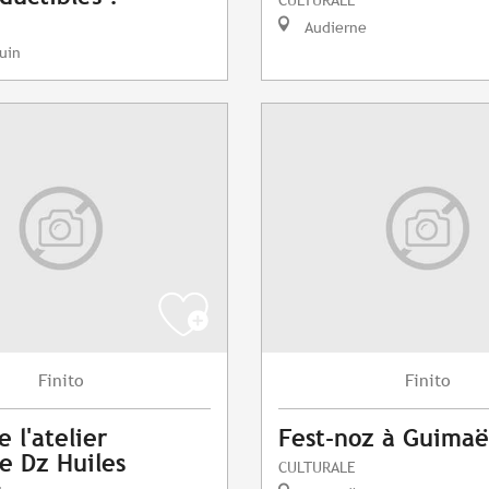
Audierne
uin
Finito
Finito
e l'atelier
Fest-noz à Guimaë
e Dz Huiles
CULTURALE