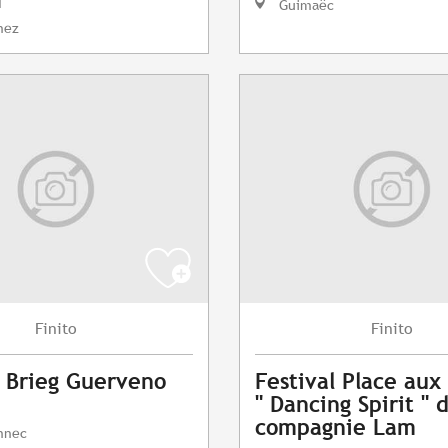
I
Guimaëc
nez
Finito
Finito
 Brieg Guerveno
Festival Place au
" Dancing Spirit " 
compagnie Lam
nnec