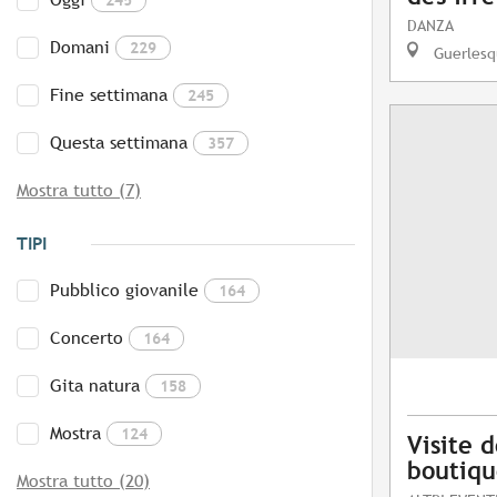
DANZA
Domani
229
Guerlesq
Fine settimana
245
Questa settimana
357
Mostra tutto (7)
TIPI
Pubblico giovanile
164
Concerto
164
Gita natura
158
Mostra
124
Visite d
boutiqu
Mostra tutto (20)