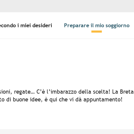
econdo i miei desideri
Preparare il mio soggiorno
er aux favoris
rsioni, regate… C’è l’imbarazzo della scelta! La Bret
rto di buone idee, è qui che vi dà appuntamento!