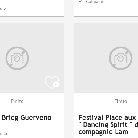
I
Guimaëc
nez
Finito
Finito
 Brieg Guerveno
Festival Place au
" Dancing Spirit " 
compagnie Lam
nnec