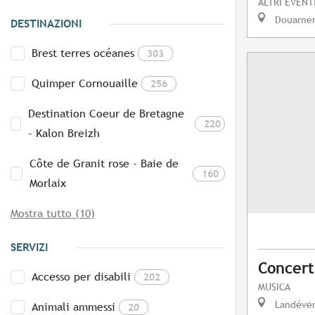
ALTRI EVENT
Douarne
DESTINAZIONI
Brest terres océanes
303
Quimper Cornouaille
256
Destination Coeur de Bretagne
220
- Kalon Breizh
Côte de Granit rose - Baie de
160
Morlaix
Mostra tutto (10)
SERVIZI
Concert
Accesso per disabili
202
MUSICA
Landéve
Animali ammessi
20