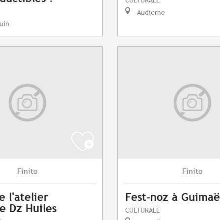
Audierne
uin
Finito
Finito
e l'atelier
Fest-noz à Guimaë
e Dz Huiles
CULTURALE