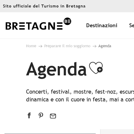
Aller
Sito ufficiale del Turismo in Bretagna
au
contenu
principal
Destinazioni
S
Home
Preparare il mio soggiorno
Agenda
Agenda
Ajout
Concerti, festival, mostre, fest-noz, escu
dinamica e con il cuore in festa, mai a co