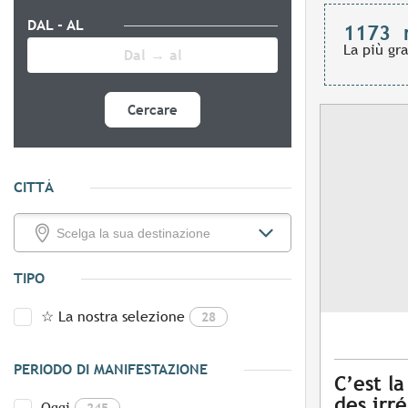
DAL - AL
1173
La più gr
Cercare
CITTÀ
TIPO
☆ La nostra selezione
28
PERIODO DI MANIFESTAZIONE
C’est la
des irré
Oggi
245