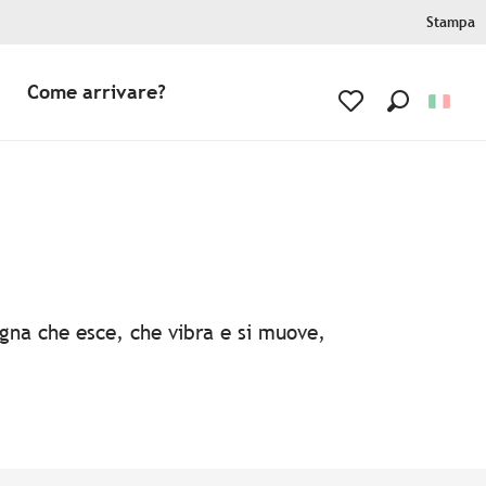
Stampa
Come arrivare?
Ricerca
Voir les favoris
agna che esce, che vibra e si muove,