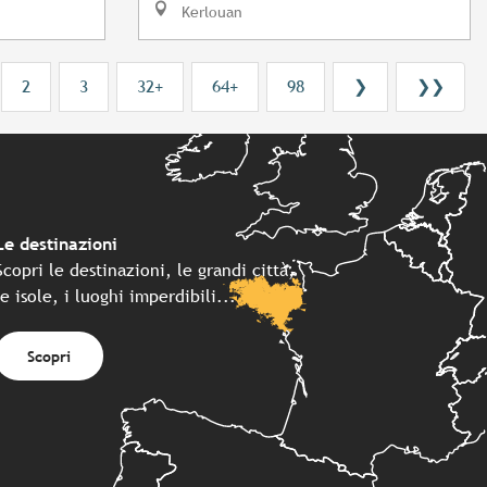
Kerlouan
2
3
32+
64+
98
❯
❯❯
Le destinazioni
Scopri le destinazioni, le grandi città,
le isole, i luoghi imperdibili...
Scopri