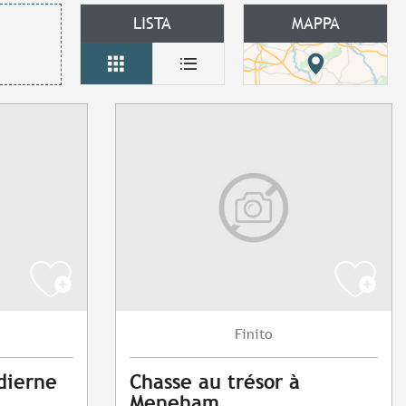
LISTA
MAPPA
Finito
dierne
Chasse au trésor à
Meneham