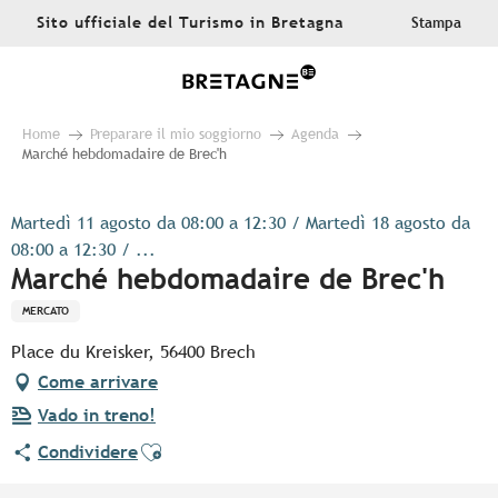
Aller
Sito ufficiale del Turismo in Bretagna
Stampa
au
contenu
principal
Home
Preparare il mio soggiorno
Agenda
Marché hebdomadaire de Brec'h
Martedì 11 agosto da 08:00 a 12:30 / Martedì 18 agosto da
08:00 a 12:30 / ...
Marché hebdomadaire de Brec'h
MERCATO
Place du Kreisker, 56400 Brech
Come arrivare
Vado in treno!
Ajouter aux favoris
Condividere