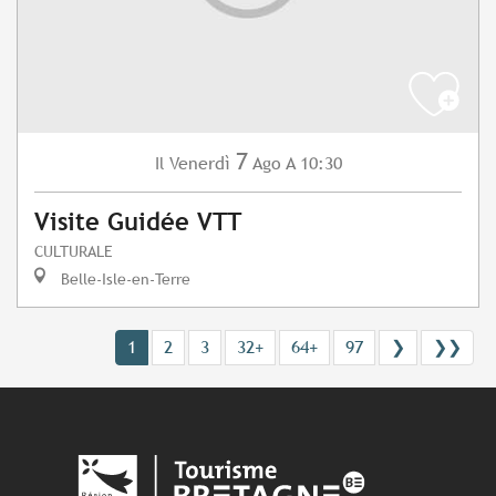
7
Venerdì
Ago
A 10:30
Il
Visite Guidée VTT
CULTURALE
Belle-Isle-en-Terre
1
2
3
32+
64+
97
❯
❯❯