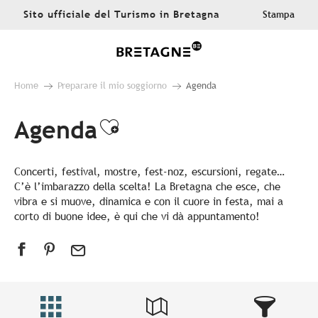
Aller
Sito ufficiale del Turismo in Bretagna
Stampa
au
contenu
principal
Home
Preparare il mio soggiorno
Agenda
Agenda
Ajouter aux favoris
Concerti, festival, mostre, fest-noz, escursioni, regate…
C’è l’imbarazzo della scelta! La Bretagna che esce, che
vibra e si muove, dinamica e con il cuore in festa, mai a
corto di buone idee, è qui che vi dà appuntamento!