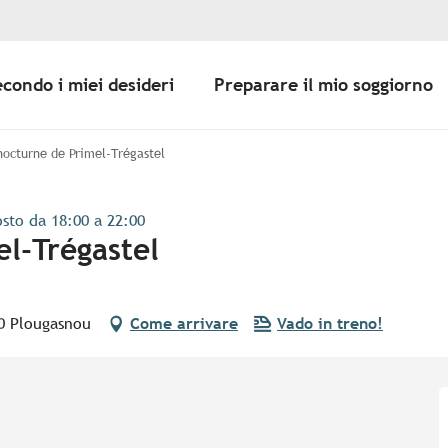
econdo i miei desideri
Preparare il mio soggiorno
octurne de Primel-Trégastel
osto da 18:00 a 22:00
l-Trégastel
30 Plougasnou
Come arrivare
Vado in treno!