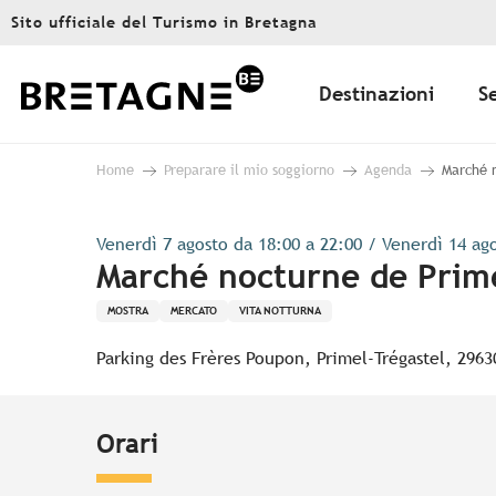
Aller
Sito ufficiale del Turismo in Bretagna
au
contenu
principal
Destinazioni
S
Home
Preparare il mio soggiorno
Agenda
Marché n
Venerdì 7 agosto da 18:00 a 22:00 / Venerdì 14 ag
Marché nocturne de Prime
MOSTRA
MERCATO
VITA NOTTURNA
Parking des Frères Poupon, Primel-Trégastel, 296
Orari