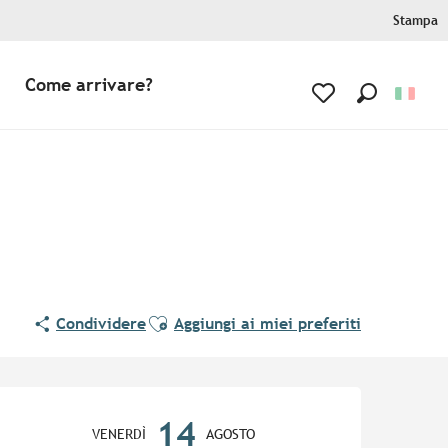
Stampa
Come arrivare?
Ricerca
Voir les favoris
Ajouter aux favoris
Condividere
Aggiungi ai miei preferiti
Orari e contatti
14
VENERDÌ
AGOSTO