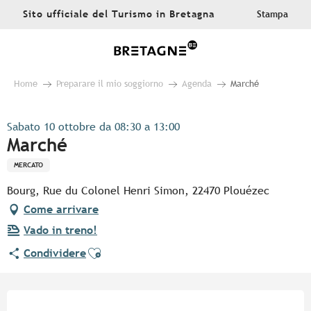
Aller
Sito ufficiale del Turismo in Bretagna
Stampa
au
contenu
principal
Home
Preparare il mio soggiorno
Agenda
Marché
Sabato 10 ottobre da 08:30 a 13:00
Marché
MERCATO
Bourg, Rue du Colonel Henri Simon, 22470 Plouézec
Come arrivare
Vado in treno!
Ajouter aux favoris
Condividere
Orari e contatti