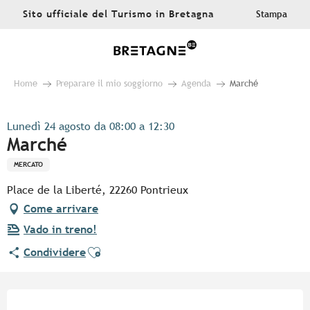
Aller
Sito ufficiale del Turismo in Bretagna
Stampa
au
contenu
principal
Home
Preparare il mio soggiorno
Agenda
Marché
Lunedì 24 agosto da 08:00 a 12:30
Marché
MERCATO
Place de la Liberté, 22260 Pontrieux
Come arrivare
Vado in treno!
Ajouter aux favoris
Condividere
Orari e contatti