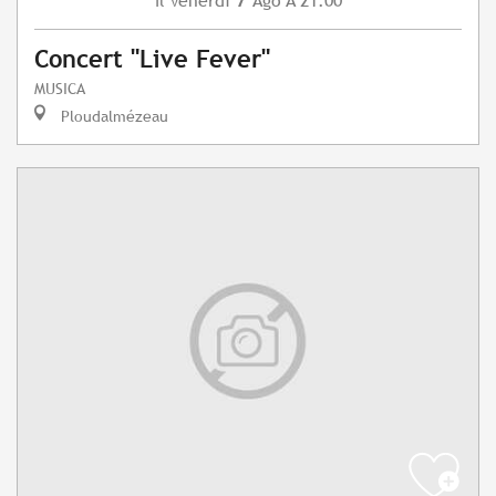
Venerdì
Ago
A 21:00
Il
Concert "Live Fever"
MUSICA
Ploudalmézeau