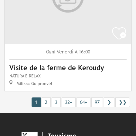
Venerdì
A 16:00
Ogni
Visite de la ferme de Keroudy
NATURA E RELAX
Milizac-Guipronvel
1
2
3
32+
64+
97
❯
❯❯