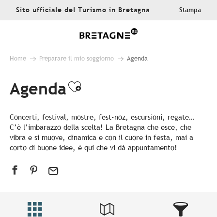
Aller
Sito ufficiale del Turismo in Bretagna
Stampa
au
contenu
principal
Home
Preparare il mio soggiorno
Agenda
Agenda
Ajouter aux favoris
Concerti, festival, mostre, fest-noz, escursioni, regate…
C’è l’imbarazzo della scelta! La Bretagna che esce, che
vibra e si muove, dinamica e con il cuore in festa, mai a
corto di buone idee, è qui che vi dà appuntamento!