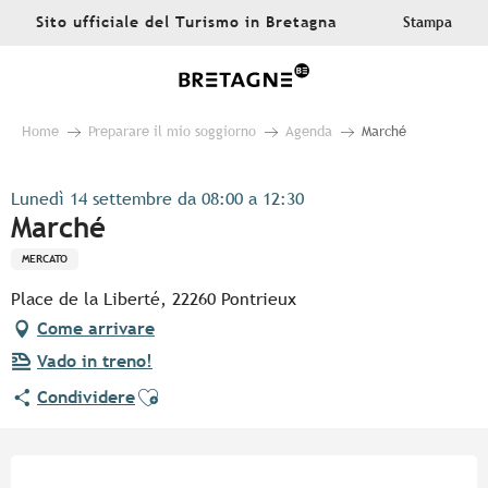
Aller
Sito ufficiale del Turismo in Bretagna
Stampa
au
contenu
principal
Home
Preparare il mio soggiorno
Agenda
Marché
Lunedì 14 settembre da 08:00 a 12:30
Marché
MERCATO
Place de la Liberté, 22260 Pontrieux
Come arrivare
Vado in treno!
Ajouter aux favoris
Condividere
Orari e contatti