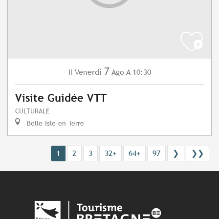
7
Venerdì
Ago
A 10:30
Il
Visite Guidée VTT
CULTURALE
Belle-Isle-en-Terre
1
2
3
32+
64+
97
❯
❯❯