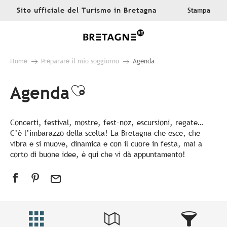
Aller
Sito ufficiale del Turismo in Bretagna
Stampa
au
contenu
principal
Home
Preparare il mio soggiorno
Agenda
Agenda
Ajouter aux favoris
Concerti, festival, mostre, fest-noz, escursioni, regate…
C’è l’imbarazzo della scelta! La Bretagna che esce, che
vibra e si muove, dinamica e con il cuore in festa, mai a
corto di buone idee, è qui che vi dà appuntamento!