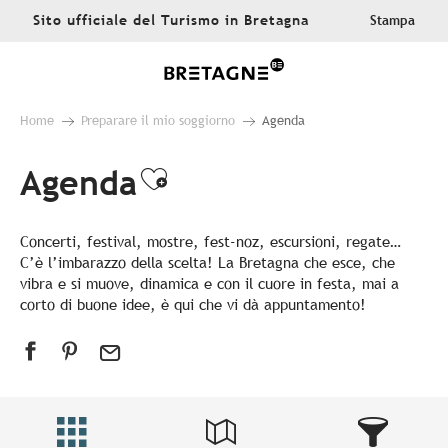
Aller
Sito ufficiale del Turismo in Bretagna
Stampa
au
contenu
principal
Home
Preparare il mio soggiorno
Agenda
Agenda
Ajouter aux favoris
Concerti, festival, mostre, fest-noz, escursioni, regate…
C’è l’imbarazzo della scelta! La Bretagna che esce, che
vibra e si muove, dinamica e con il cuore in festa, mai a
corto di buone idee, è qui che vi dà appuntamento!