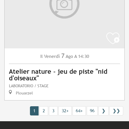
7
Venerdì
Ago
A 14:30
Il
Atelier nature - jeu de piste "nid
d'oiseaux"
LABORATORIO / STAGE
Plouarzel
1
2
3
32+
64+
96
❯
❯❯