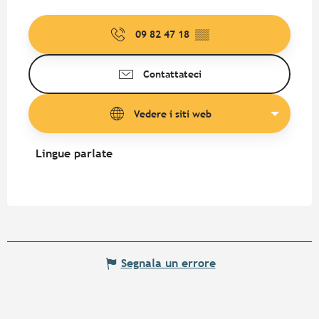
09 82 47 18
▒▒
Contattateci
Vedere i siti web
Lingue parlate
Lingue parlate
Segnala un errore