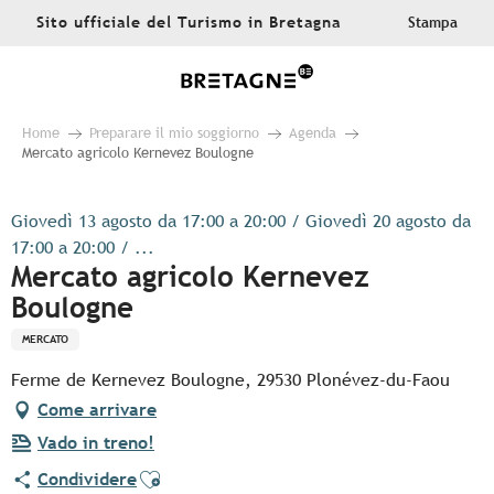
Aller
Sito ufficiale del Turismo in Bretagna
Stampa
au
contenu
principal
Home
Preparare il mio soggiorno
Agenda
Mercato agricolo Kernevez Boulogne
Giovedì 13 agosto da 17:00 a 20:00 / Giovedì 20 agosto da
17:00 a 20:00 / ...
Mercato agricolo Kernevez
Boulogne
MERCATO
Ferme de Kernevez Boulogne, 29530 Plonévez-du-Faou
Come arrivare
Vado in treno!
Ajouter aux favoris
Condividere