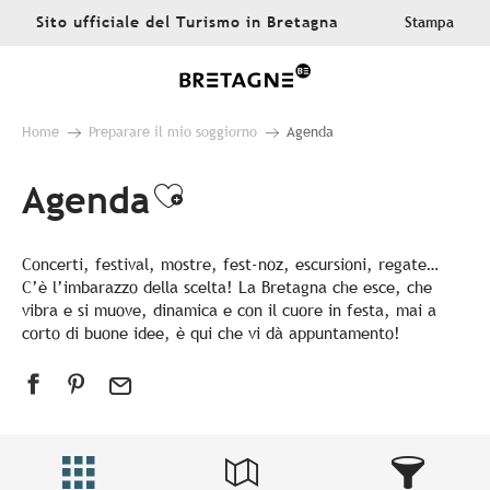
Aller
Sito ufficiale del Turismo in Bretagna
Stampa
au
contenu
principal
Home
Preparare il mio soggiorno
Agenda
Agenda
Ajouter aux favoris
Concerti, festival, mostre, fest-noz, escursioni, regate…
C’è l’imbarazzo della scelta! La Bretagna che esce, che
vibra e si muove, dinamica e con il cuore in festa, mai a
corto di buone idee, è qui che vi dà appuntamento!