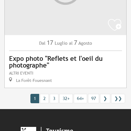
17
7
Luglio
Agosto
Dal
al
Expo photo "Reflets et l'oeil du
photographe"
ALTRI EVENTI
La Forêt-Fouesnant
1
2
3
32+
64+
97
❯
❯❯