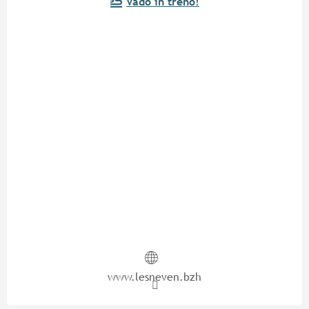
Vado in treno!
www.lesneven.bzh