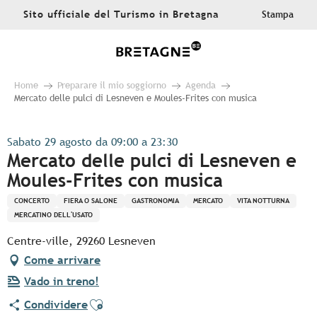
Aller
Sito ufficiale del Turismo in Bretagna
Stampa
au
contenu
principal
Home
Preparare il mio soggiorno
Agenda
Mercato delle pulci di Lesneven e Moules-Frites con musica
Sabato 29 agosto da 09:00 a 23:30
Mercato delle pulci di Lesneven e
Moules-Frites con musica
CONCERTO
FIERA O SALONE
GASTRONOMIA
MERCATO
VITA NOTTURNA
MERCATINO DELL'USATO
Centre-ville, 29260 Lesneven
Come arrivare
Vado in treno!
Ajouter aux favoris
Condividere