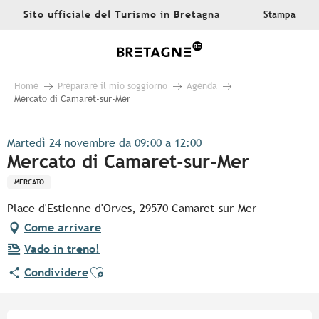
Aller
Sito ufficiale del Turismo in Bretagna
Stampa
au
contenu
principal
Home
Preparare il mio soggiorno
Agenda
Mercato di Camaret-sur-Mer
Martedì 24 novembre da 09:00 a 12:00
Mercato di Camaret-sur-Mer
MERCATO
Place d'Estienne d'Orves, 29570 Camaret-sur-Mer
Come arrivare
Vado in treno!
Ajouter aux favoris
Condividere