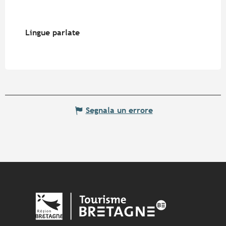
Lingue parlate
Lingue parlate
Segnala un errore