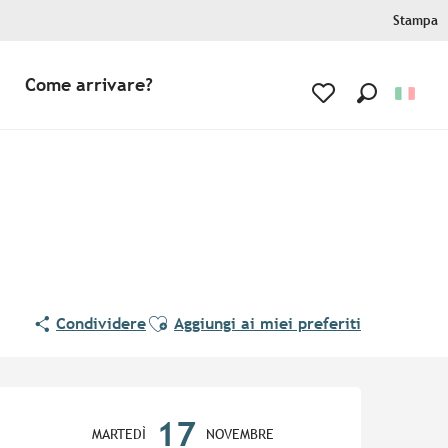
Stampa
Come arrivare?
Ricerca
Voir les favoris
Ajouter aux favoris
Condividere
Aggiungi ai miei preferiti
Orari e contatti
17
MARTEDÌ
NOVEMBRE