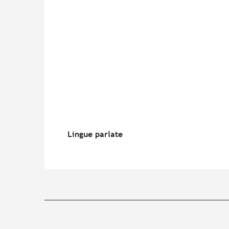
Lingue parlate
Lingue parlate