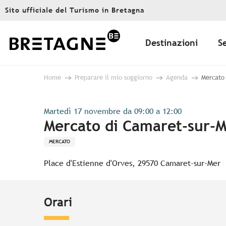
Aller
Sito ufficiale del Turismo in Bretagna
au
contenu
principal
Destinazioni
S
Home
Preparare il mio soggiorno
Agenda
Mercato
Martedì 17 novembre da 09:00 a 12:00
Mercato di Camaret-sur-
MERCATO
Place d'Estienne d'Orves, 29570 Camaret-sur-Mer
Orari