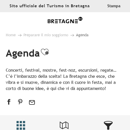
Aller
Sito ufficiale del Turismo in Bretagna
Stampa
au
contenu
principal
Home
Preparare il mio soggiorno
Agenda
Agenda
Ajouter aux favoris
Concerti, festival, mostre, fest-noz, escursioni, regate…
C’è l’imbarazzo della scelta! La Bretagna che esce, che
vibra e si muove, dinamica e con il cuore in festa, mai a
corto di buone idee, è qui che vi dà appuntamento!