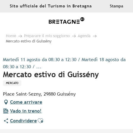
Aller
Sito ufficiale del Turismo in Bretagna
Stampa
au
contenu
principal
Home
Preparare il mio soggiorno
Agenda
Mercato estivo di Guissény
Martedì 11 agosto da 08:30 a 12:30 / Martedì 18 agosto da
08:30 a 12:30 / ...
Mercato estivo di Guissény
MERCATO
Place Saint-Sezny, 29880 Guissény
Come arrivare
Vado in treno!
Ajouter aux favoris
Condividere