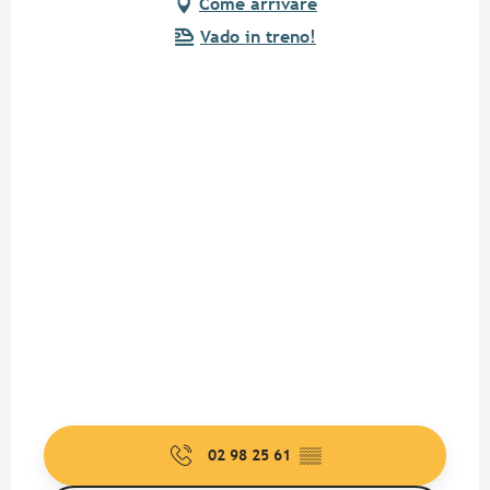
Come arrivare
Vado in treno!
02 98 25 61
▒▒