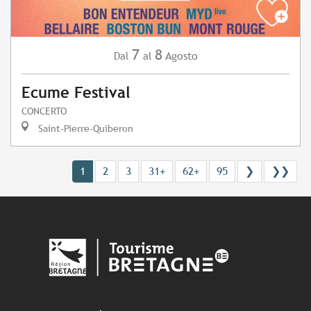
7
8
Agosto
Dal
al
Ecume Festival
CONCERTO
Saint-Pierre-Quiberon
1
2
3
31+
62+
95
❯
❯❯