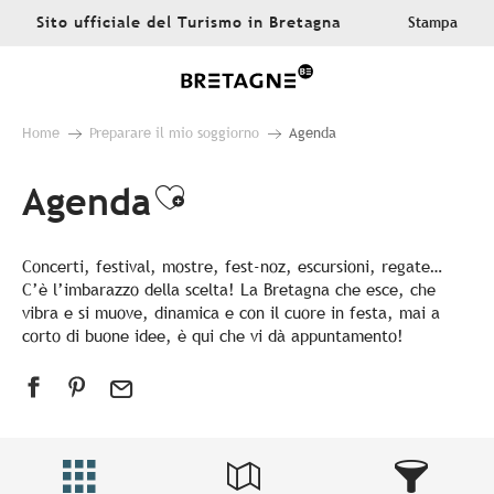
Aller
Sito ufficiale del Turismo in Bretagna
Stampa
au
contenu
principal
Home
Preparare il mio soggiorno
Agenda
Agenda
Ajouter aux favoris
Concerti, festival, mostre, fest-noz, escursioni, regate…
C’è l’imbarazzo della scelta! La Bretagna che esce, che
vibra e si muove, dinamica e con il cuore in festa, mai a
corto di buone idee, è qui che vi dà appuntamento!