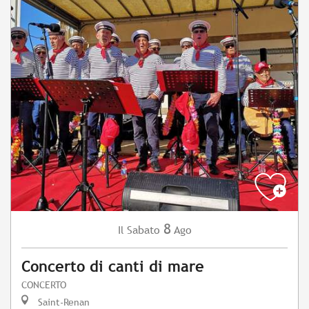
8
Sabato
Ago
Il
Concerto di canti di mare
CONCERTO
Saint-Renan