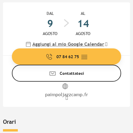
Orari e contatti
DAL
AL
9
14
AGOSTO
AGOSTO
Aggiungi al mio Google Calendar
07 84 62 75
▒▒
Contattateci
paimpoljazzcamp.fr
Orari