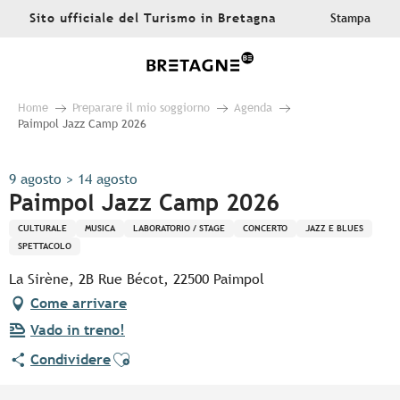
Aller
Sito ufficiale del Turismo in Bretagna
Stampa
au
contenu
principal
Home
Preparare il mio soggiorno
Agenda
Paimpol Jazz Camp 2026
9 agosto > 14 agosto
Paimpol Jazz Camp 2026
CULTURALE
MUSICA
LABORATORIO / STAGE
CONCERTO
JAZZ E BLUES
SPETTACOLO
La Sirène, 2B Rue Bécot, 22500 Paimpol
Come arrivare
Vado in treno!
Ajouter aux favoris
Condividere