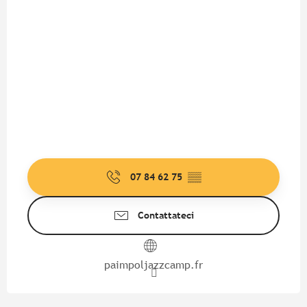
07 84 62 75
▒▒
Contattateci
paimpoljazzcamp.fr