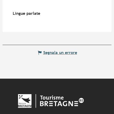
Lingue parlate
Lingue parlate
Segnala un errore