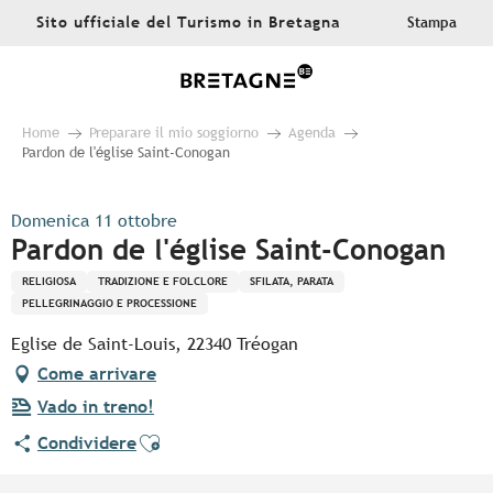
Aller
Sito ufficiale del Turismo in Bretagna
Stampa
au
contenu
principal
Home
Preparare il mio soggiorno
Agenda
Pardon de l'église Saint-Conogan
Domenica 11 ottobre
Pardon de l'église Saint-Conogan
RELIGIOSA
TRADIZIONE E FOLCLORE
SFILATA, PARATA
PELLEGRINAGGIO E PROCESSIONE
Eglise de Saint-Louis, 22340 Tréogan
Come arrivare
Vado in treno!
Ajouter aux favoris
Condividere