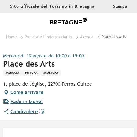
Aller
Sito ufficiale del Turismo in Bretagna
Stampa
au
contenu
principal
Home
Preparare il mio soggiorno
Agenda
Place des Arts
Mercoledì 19 agosto da 10:00 a 19:00
Place des Arts
MERCATO
PITTURA
SCULTURA
1, place de l'église, 22700 Perros-Guirec
Come arrivare
Vado in treno!
Ajouter aux favoris
Condividere
Orari e contatti