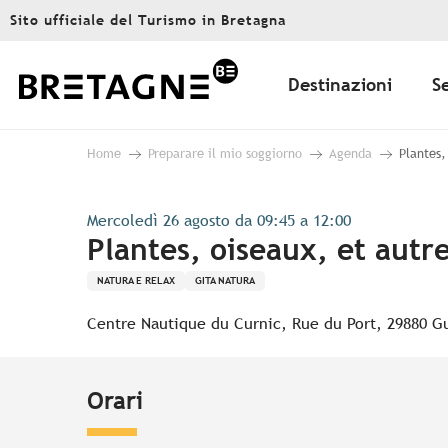
Aller
Sito ufficiale del Turismo in Bretagna
au
contenu
principal
Destinazioni
S
Home
Preparare il mio soggiorno
Agenda
Plantes,
Mercoledì 26 agosto da 09:45 a 12:00
Plantes, oiseaux, et autre
NATURA E RELAX
GITA NATURA
Centre Nautique du Curnic, Rue du Port, 29880 G
Orari