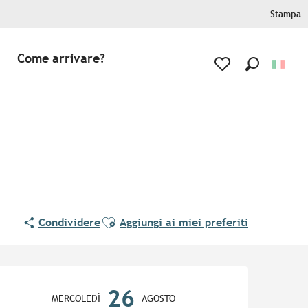
Stampa
Come arrivare?
Ricerca
Voir les favoris
Ajouter aux favoris
Condividere
Aggiungi ai miei preferiti
Orari e contatti
26
MERCOLEDÌ
AGOSTO