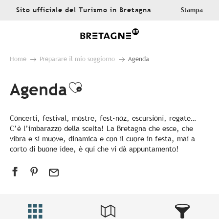
Aller
Sito ufficiale del Turismo in Bretagna
Stampa
au
contenu
principal
Home
Preparare il mio soggiorno
Agenda
Agenda
Ajouter aux favoris
Concerti, festival, mostre, fest-noz, escursioni, regate…
C’è l’imbarazzo della scelta! La Bretagna che esce, che
vibra e si muove, dinamica e con il cuore in festa, mai a
corto di buone idee, è qui che vi dà appuntamento!