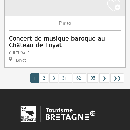
Finito
Concert de musique baroque au
Château de Loyat
CULTURALE
Loyat
1
2
3
31+
62+
95
❯
❯❯