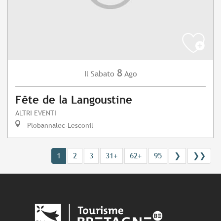
8
Sabato
Ago
Il
Fête de la Langoustine
ALTRI EVENTI
Plobannalec-Lesconil
1
2
3
31+
62+
95
❯
❯❯