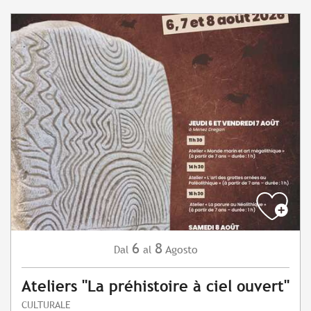
6
8
Agosto
Dal
al
Ateliers "La préhistoire à ciel ouvert"
CULTURALE