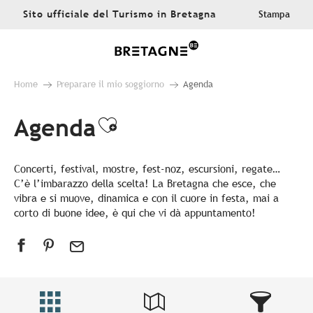
Aller
Sito ufficiale del Turismo in Bretagna
Stampa
au
contenu
principal
Home
Preparare il mio soggiorno
Agenda
Agenda
Ajouter aux favoris
Concerti, festival, mostre, fest-noz, escursioni, regate…
C’è l’imbarazzo della scelta! La Bretagna che esce, che
vibra e si muove, dinamica e con il cuore in festa, mai a
corto di buone idee, è qui che vi dà appuntamento!