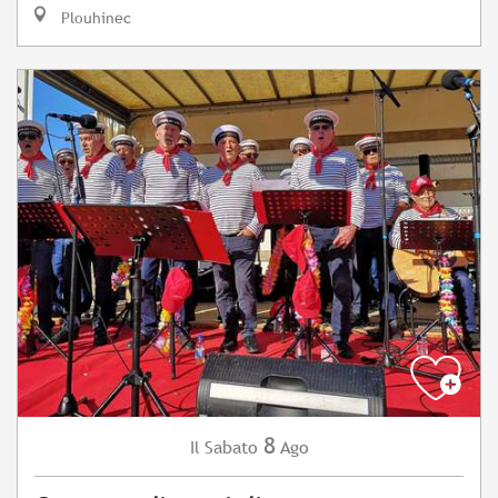
Plouhinec
8
Sabato
Ago
Il