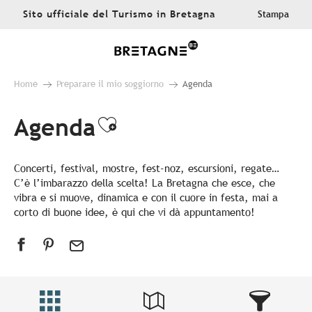
Aller
Sito ufficiale del Turismo in Bretagna
Stampa
au
contenu
principal
Home
Preparare il mio soggiorno
Agenda
Agenda
Ajouter aux favoris
Concerti, festival, mostre, fest-noz, escursioni, regate…
C’è l’imbarazzo della scelta! La Bretagna che esce, che
vibra e si muove, dinamica e con il cuore in festa, mai a
corto di buone idee, è qui che vi dà appuntamento!