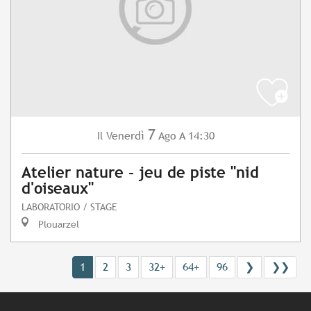
7
Venerdì
Ago
A 14:30
Il
Atelier nature - jeu de piste "nid
d'oiseaux"
LABORATORIO / STAGE
Plouarzel
1
2
3
32+
64+
96
❯
❯❯