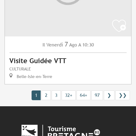
7
Venerdì
Ago
A 10:30
Il
Visite Guidée VTT
CULTURALE
Belle-Isle-en-Terre
1
2
3
32+
64+
97
❯
❯❯