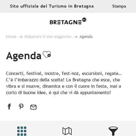
Aller
Sito ufficiale del Turismo in Bretagna
Stampa
au
contenu
principal
Home
Preparare il mio soggiorno
Agenda
Agenda
Ajouter aux favoris
Concerti, festival, mostre, fest-noz, escursioni, regate…
C’è l’imbarazzo della scelta! La Bretagna che esce, che
vibra e si muove, dinamica e con il cuore in festa, mai a
corto di buone idee, è qui che vi dà appuntamento!