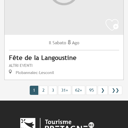
8
Sabato
Ago
Il
Fête de la Langoustine
ALTRI EVENTI
Plobannalec-Lesconil
1
2
3
31+
62+
95
❯
❯❯