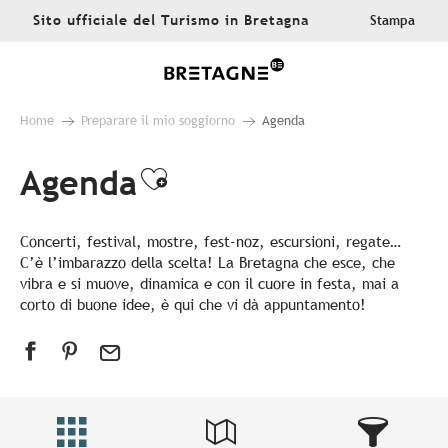
Aller
Sito ufficiale del Turismo in Bretagna
Stampa
au
contenu
principal
Home
Preparare il mio soggiorno
Agenda
Agenda
Ajouter aux favoris
Concerti, festival, mostre, fest-noz, escursioni, regate…
C’è l’imbarazzo della scelta! La Bretagna che esce, che
vibra e si muove, dinamica e con il cuore in festa, mai a
corto di buone idee, è qui che vi dà appuntamento!