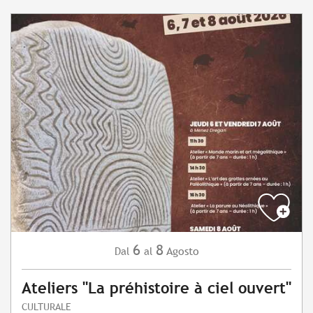
6
8
Agosto
Dal
al
Ateliers "La préhistoire à ciel ouvert"
CULTURALE