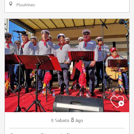
Plouhinec
8
Sabato
Ago
Il