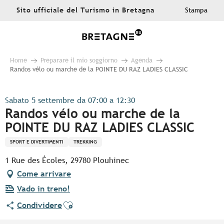
Aller
Sito ufficiale del Turismo in Bretagna
Stampa
au
contenu
principal
Home
Preparare il mio soggiorno
Agenda
Randos vélo ou marche de la POINTE DU RAZ LADIES CLASSIC
Sabato 5 settembre da 07:00 a 12:30
Randos vélo ou marche de la
POINTE DU RAZ LADIES CLASSIC
SPORT E DIVERTIMENTI
TREKKING
1 Rue des Écoles, 29780 Plouhinec
Come arrivare
Vado in treno!
Ajouter aux favoris
Condividere