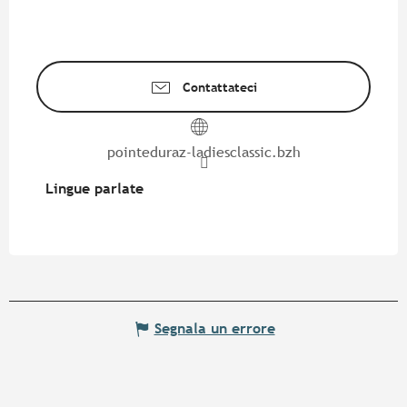
Contattateci
pointeduraz-ladiesclassic.bzh
Lingue parlate
Lingue parlate
Segnala un errore