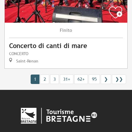
Finito
Concerto di canti di mare
CONCERTO
Saint-Renan
1
2
3
31+
62+
95
❯
❯❯