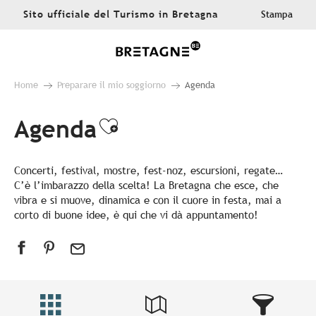
Aller
Sito ufficiale del Turismo in Bretagna
Stampa
au
contenu
principal
Home
Preparare il mio soggiorno
Agenda
Agenda
Ajouter aux favoris
Concerti, festival, mostre, fest-noz, escursioni, regate…
C’è l’imbarazzo della scelta! La Bretagna che esce, che
vibra e si muove, dinamica e con il cuore in festa, mai a
corto di buone idee, è qui che vi dà appuntamento!