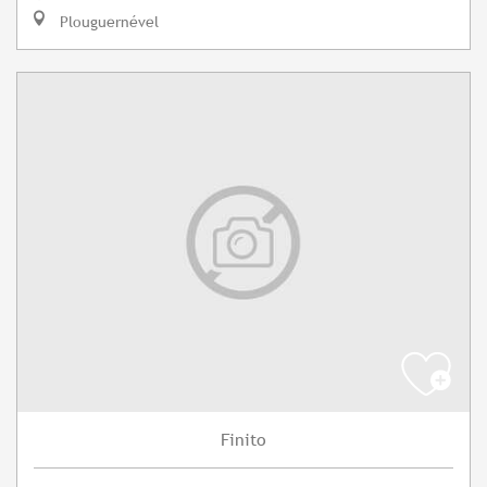
Plouguernével
Finito