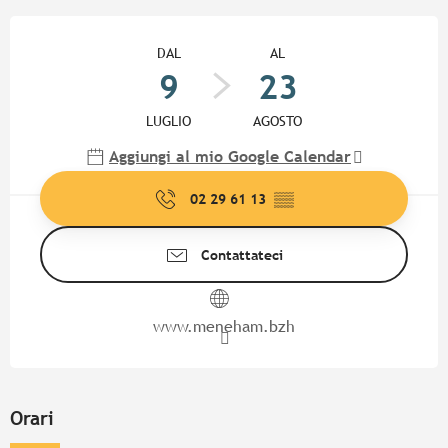
Orari e contatti
DAL
AL
9
23
LUGLIO
AGOSTO
Aggiungi al mio Google Calendar
02 29 61 13
▒▒
Contattateci
www.meneham.bzh
Orari