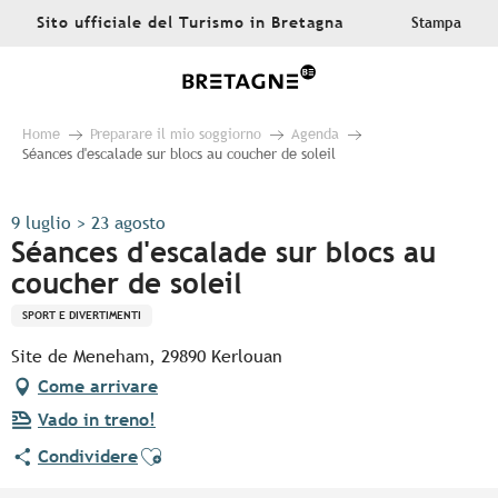
Aller
Sito ufficiale del Turismo in Bretagna
Stampa
au
contenu
principal
Home
Preparare il mio soggiorno
Agenda
Séances d'escalade sur blocs au coucher de soleil
9 luglio > 23 agosto
Séances d'escalade sur blocs au
coucher de soleil
SPORT E DIVERTIMENTI
Site de Meneham, 29890 Kerlouan
Come arrivare
Vado in treno!
Ajouter aux favoris
Condividere