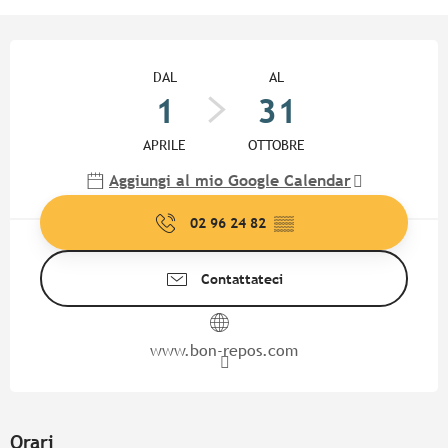
Orari e contatti
DAL
AL
1
31
APRILE
OTTOBRE
Aggiungi al mio Google Calendar
02 96 24 82
▒▒
Contattateci
www.bon-repos.com
Orari