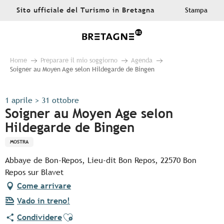
Aller
Sito ufficiale del Turismo in Bretagna
Stampa
au
contenu
principal
Home
Preparare il mio soggiorno
Agenda
Soigner au Moyen Age selon Hildegarde de Bingen
1 aprile > 31 ottobre
Soigner au Moyen Age selon
Hildegarde de Bingen
MOSTRA
Abbaye de Bon-Repos, Lieu-dit Bon Repos, 22570 Bon
Repos sur Blavet
Come arrivare
Vado in treno!
Ajouter aux favoris
Condividere