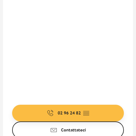
02 96 24 82
▒▒
Contattateci